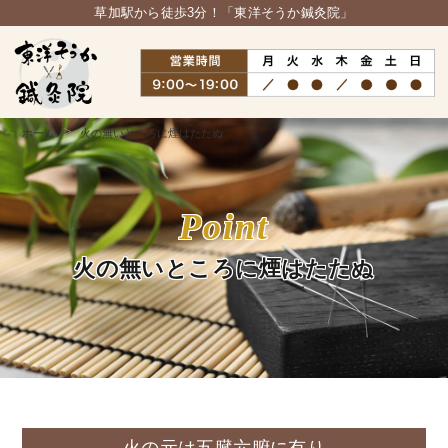
草加駅から徒歩3分！「東洋そうか鍼灸院」
ホーム
火の無いところに煙はたたぬ
Point
火の無いところに煙はたたぬ
火の元は五臓六腑に有り