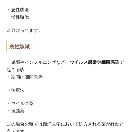
・急性咳嗽
・慢性咳嗽
に分けられます。
急性咳嗽
・風邪やインフルエンザなど、
ウイルス感染
や
細菌感染
で
起こる咳
・期間は週間未満
→治療法
・ウイルス薬
・抗菌薬
この場合の咳では西洋医学において処方される薬が有効と
言えます。