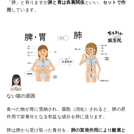
「脾」と有りますが
脾と胃は表裏関係
といい、
セットで作
用
しています。
ない咳の原因
食べた物が胃に受納され、腐熟（消化）されると、脾の昇
作用で栄養分となる有益な成分を肺に送ります。
肺は脾から受け取った養分を、
肺の宣発作用により酸素と