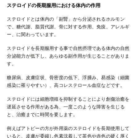
ステロイドの長期服用における体内の作用
ステロイドとは体内の「副腎」から分泌されるホルモン
で、糖代謝、脂質代謝、骨に対する作用、免疫、アレルギ
ー、に関わっています。
ステロイドを長期服用する事で自然摂理である体内の自然
分泌能力が低下し、あらゆる副作用が生じることがありま
す。
糖尿病、皮膚症状、骨密度の低下、浮腫み、易感染（細菌
感染に罹りやすい）、高コレステロール血症などです。
ステロイドには細胞増殖を抑制することにより創傷治癒を
遅延させる作用がある為、一度このような障害を生じる
と、治癒までに時間を要します。
例えばアトピーの方が外用薬のステロイドを長期使用して
いると、皮膚が委縮し色素沈着して茶色や赤色の硬く厚く